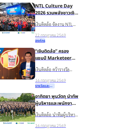
NTL Culture Day
ชีวิตหมุนต่อได้” ให้กับ
2026 รวมพลังชาวเงิน
ชาวบ้านในชุมชนบ้านน้ำ
ติดล้อ ขับเคลื่อน
ใส จ.ร้อยเอ็ด
เงินติดล้อ จัดงาน NTL
องค์กรเติบโตอย่าง
Culture Day 2026 มอบ
ยั่งยืนด้วยวัฒนธรรม
22 กรกฎาคม 2569
รางวัลบุคคลต้นแบบค่า
องค์กรที่แข็งแกร่ง
องค์กร
นิยมองค์กร ขับเคลื่อน
“เงินติดล้อ” ครอง
ธุรกิจเติบโตอย่างยั่งยืน
แชมป์ Marketeer
No.1 Brand 2026
เงินติดล้อ คว้ารางวัล
ตอกย้ำจุดยืน “ชีวิต
Marketeer No.1 Brand
หมุนต่อได้” ที่ครองใจผู้
16 กรกฎาคม 2569
2026 หมวดสินเชื่อ
บริโภค 3 ปีซ้อน
รางวัลและความสำเร็จ
ทะเบียนรถ 3 ปีซ้อน
อาฑิตยา พูนวัตถุ นำทัพ
ตอกย้ำแบรนด์ในใจผู้
ผู้บริหารและพนักงาน
บริโภคที่ช่วยให้ชีวิตหมุน
กว่าพันชีวิต ลุย
ต่อได้
เงินติดล้อ นำทีมผู้บริหาร
กิจกรรม TIDLOR
และพนักงานกว่า 1,000
Run Keep Going
16 กรกฎาคม 2569
คน ร่วมกิจกรรม TIDLOR