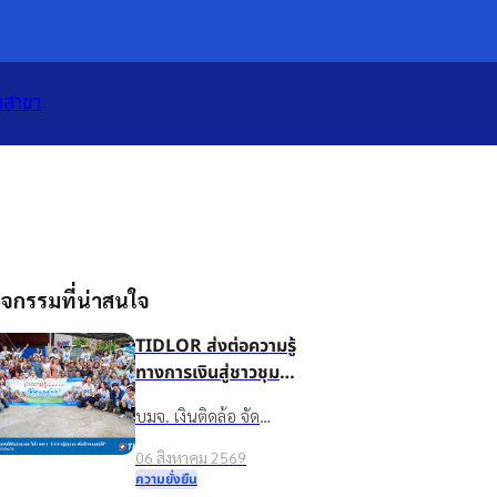
เปิดแอป
ทั้งหมด
าสาขา
จกรรมที่น่าสนใจ
TIDLOR ส่งต่อความรู้
ทางการเงินสู่ชาวชุมชน
บ้านน้ำใส จ.ร้อยเอ็ด
บมจ. เงินติดล้อ จัด
เพื่อชีวิตหมุนต่อได้
กิจกรรมส่งเสริมความรู้
06 สิงหาคม 2569
ทางการเงินในโครงการ
ความยั่งยืน
“นำความรู้สู่ชุมชน เพื่อ