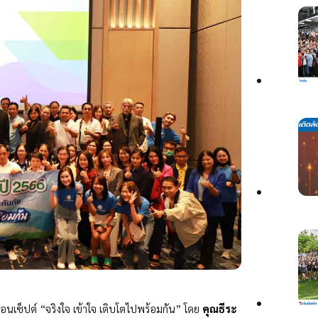
ซ็ปต์ “จริงใจ เข้าใจ เติบโตไปพร้อมกัน” โดย
คุณธีระ