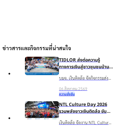
ข่าวสารและกิจกรรมที่น่าสนใจ
TIDLOR ส่งต่อความรู้
ทางการเงินสู่ชาวชุมชนบ้าน
น้ำใส จ.ร้อยเอ็ด เพื่อชีวิตหมุน
บมจ. เงินติดล้อ จัดกิจกรรมส่ง
ต่อได้
เสริมความรู้ทางการเงินใน
06 สิงหาคม 2569
โครงการ “นำความรู้สู่ชุมชน เพื่อ
ความยั่งยืน
ชีวิตหมุนต่อได้” ให้กับชาวบ้าน
NTL Culture Day 2026
ในชุมชนบ้านน้ำใส จ.ร้อยเอ็ด
รวมพลังชาวเงินติดล้อ ขับ
เคลื่อนองค์กรเติบโตอย่าง
เงินติดล้อ จัดงาน NTL Culture
ยั่งยืนด้วยวัฒนธรรมองค์กรที่