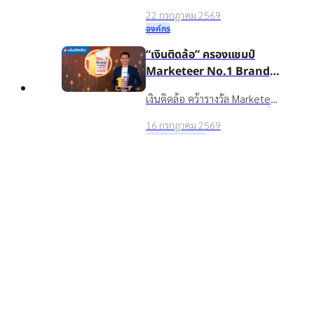
Day 2026 มอบรางวัลบุคคล
แข็งแกร่ง
22 กรกฎาคม 2569
ต้นแบบค่านิยมองค์กร ขับ
องค์กร
เคลื่อนธุรกิจเติบโตอย่างยั่งยืน
“เงินติดล้อ” ครองแชมป์
Marketeer No.1 Brand
2026 ตอกย้ำจุดยืน “ชีวิต
เงินติดล้อ คว้ารางวัล Marketeer
หมุนต่อได้” ที่ครองใจผู้บริโภค
Top
No.1 Brand 2026 หมวดสินเชื่อ
3 ปีซ้อน
16 กรกฎาคม 2569
ทะเบียนรถ 3 ปีซ้อน ตอกย้ำ
รางวัลและความสำเร็จ
แบรนด์ในใจผู้บริโภคที่ช่วยให้
อาฑิตยา พูนวัตถุ นำทัพผู้
ชีวิตหมุนต่อได้
บริหารและพนักงานกว่าพัน
ชีวิต ลุยกิจกรรม TIDLOR
เงินติดล้อ นำทีมผู้บริหารและ
Run Keep Going เสริม
พนักงานกว่า 1,000 คน ร่วม
Well-being เตรียมความ
16 กรกฎาคม 2569
กิจกรรม TIDLOR Run Keep
พร้อมรับการเติบโตในก้าวต่อ
องค์กร
Going 2026 มุ่งส่งเสริม Well-
ไป
being และความสามัคคีองค์กร