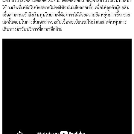
แห่ง
ทั่วประเทศ
ได้ตลอด 24 ชม. โดยคิดดอกเบี้ยเฉพาะจำนวนเงินที่กดมา
ใช้ วงเงินที่เหลือในบัตรหากไม่กดใช้จะไม่เสีย
ดอกเบี้ย
เพื่อให้ลูกค้าผู้ขอสิน
เชื่อสามารถเข้าถึงเงินทุนในยามที่ต้องการได้ด้วยความยืดหยุ่นมากขึ้น ช่วย
ลดขั้นตอนใน
การยื่น
เอกสารขอสินเชื่อทะเบียนรถใหม่ และลดต้นทุนการ
เดินทางมารับบริการที่สาขาอีกด้วย