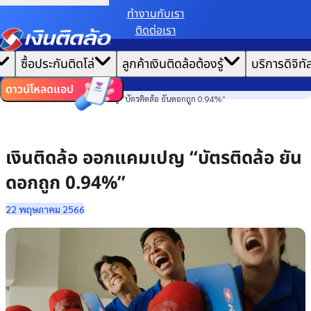
ทํางานกับเรา
ติดต่อเรา
เราขอเก็บข้อมูลตาม
นโยบายการใช้คุกกี้
เพื่อมอบประสบการณ์การใช้งานเว็บไซต์ที่ดีที่สุดให้
|
คุณ
หน้าแรก
ซื้อประกันติดโล่
ลูกค้าเงินติดล้อต้องรู้
บริการดิจิทั
ตั้งค่าคุกกี้
ยอมรับคุกกี้ทั้งหมด
ข่าวสาร
ไทย
EN
รางวัลและความสำเร็จ
ดาวน์โหลดแอป
เงินติดล้อ ออกแคมเปญ “บัตรติดล้อ ยันดอกถูก 0.94%”
เงินติดล้อ ออกแคมเปญ “บัตรติดล้อ ยัน
ดอกถูก 0.94%”
22 พฤษภาคม 2566