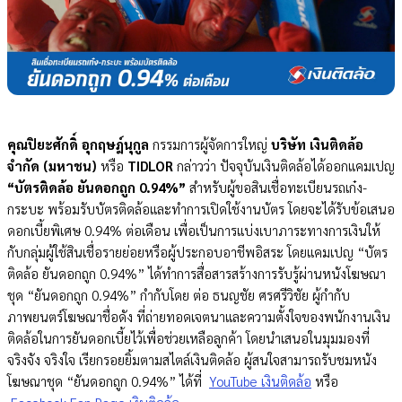
คุณปิยะศักดิ์ อุกฤษฎ์นุกูล
กรรมการผู้จัดการใหญ่
บริษัท เงินติดล้อ
จำกัด (มหาชน)
หรือ
TIDLOR
กล่าวว่า ปัจจุบัน
เงินติดล้อ
ได้ออกแคมเปญ
“บัตรติดล้อ ยันดอกถูก 0.94%”
สำหรับผู้ขอสินเชื่อทะเบียนรถเก๋ง-
กระบะ พร้อมรับ
บัตรติดล้อ
และทำการเปิดใช้งานบัตร โดยจะได้รับข้อเสนอ
ดอกเบี้ยพิเศษ 0.94% ต่อเดือน เพื่อเป็นการแบ่งเบาภาระทางการเงินให้
กับกลุ่มผู้ใช้สินเชื่อรายย่อยหรือผู้ประกอบอาชีพอิสระ โดยแคมเปญ “บัตร
ติดล้อ ยันดอกถูก 0.94%”
ได้ทำ
การสื่อสารสร้างการรับรู้ผ่านหนังโฆษณา
ชุด “ยันดอกถูก 0.94%” กำกับโดย ต่อ ธนญชัย ศรศรีวิชัย ผู้กำกับ
ภาพยนตร์โฆษณาชื่อดัง ที่ถ่ายทอดเจตนาและความตั้งใจของพนักงานเงิน
ติดล้อในการยันดอกเบี้ยไว้เพื่อช่วยเหลือลูกค้า โดยนำเสนอในมุมมองที่
จริงจัง จริงใจ เรียกรอยยิ้มตามสไตล์เงินติดล้อ ผู้สนใจสามารถรับชมหนัง
โฆษณาชุด
“ยันดอกถูก 0.94%”
ได้ที่
YouTube เงินติดล้อ
หรือ