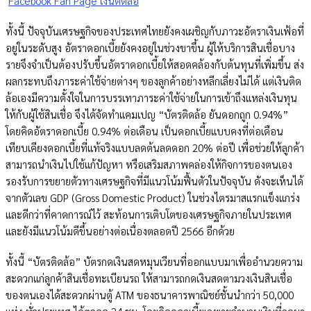
Facebook Fan Page เงินติดล้อ
ทั้งนี้ ปัจจุบันเศรษฐกิจของประเทศไทยยังคงเผชิญกับภาวะอัตราเงินเฟ้อที่
อยู่ในระดับสูง อัตราดอกเบี้ยยังคงอยู่ในช่วงขาขึ้น ผู้ให้บริการสินเชื่อบาง
รายจึงจำเป็นต้องปรับขึ้นอัตราดอกเบี้ยให้สอดคล้องกับต้นทุนที่เพิ่มขึ้น ส่ง
ผลกระทบถึงภาระค่าใช้จ่ายต่างๆ ของลูกค้าอย่างหลีกเลี่ยงไม่ได้ แต่เงินติด
ล้อเองมีความตั้งใจในการบรรเทาภาระค่าใช้จ่ายในการเข้าถึงแหล่งเงินทุน
ให้กับผู้ใช้สินเชื่อ จึงได้จัดทำแคมเปญ “บัตรติดล้อ ยันดอกถูก 0.94%”
โดยคิดอัตราดอกเบี้ย 0.94% ต่อเดือน เป็นดอกเบี้ยแบบคงที่ต่อเดือน
เทียบเคียงดอกเบี้ยที่แท้จริงแบบลดต้นลดดอก 20% ต่อปี เพื่อช่วยให้ลูกค้า
สามารถนำเงินไปใช้แก้ปัญหา หรือเสริมสภาพคล่องให้กิจการของตนเอง
รองรับการขยายตัวทางเศรษฐกิจที่มีแนวโน้มฟื้นตัวในปัจจุบัน ดังจะเห็นได้
จากตัวเลข GDP (Gross Domestic Product) ในช่วงไตรมาสแรกแข็งแกร่ง
และดีกว่าที่คาดการณ์ไว้ สะท้อนการเติบโตของเศรษฐกิจภายในประเทศ
และยังมีแนวโน้มดีขึ้นอย่างต่อเนื่องตลอดปี 2566 อีกด้วย
ทั้งนี้ “บัตรติดล้อ” บัตรกดเงินสดหมุนเวียนที่ออกแบบมาเพื่ออำนวยความ
สะดวกแก่ลูกค้าสินเชื่อทะเบียนรถ ให้สามารถกดเงินสดตามวงเงินสินเชื่อ
ของตนเองได้สะดวกผ่านตู้ ATM ของธนาคารพาณิชย์ชั้นนำกว่า 50,000