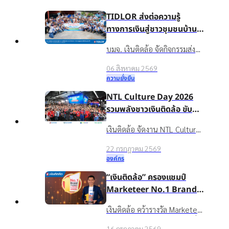
TIDLOR ส่งต่อความรู้
ทางการเงินสู่ชาวชุมชนบ้าน
น้ำใส จ.ร้อยเอ็ด เพื่อชีวิตหมุน
บมจ. เงินติดล้อ จัดกิจกรรมส่ง
ต่อได้
เสริมความรู้ทางการเงินใน
06 สิงหาคม 2569
โครงการ “นำความรู้สู่ชุมชน เพื่อ
ความยั่งยืน
ชีวิตหมุนต่อได้” ให้กับชาวบ้าน
NTL Culture Day 2026
ในชุมชนบ้านน้ำใส จ.ร้อยเอ็ด
รวมพลังชาวเงินติดล้อ ขับ
เคลื่อนองค์กรเติบโตอย่าง
เงินติดล้อ จัดงาน NTL Culture
ยั่งยืนด้วยวัฒนธรรมองค์กรที่
Day 2026 มอบรางวัลบุคคล
แข็งแกร่ง
22 กรกฎาคม 2569
ต้นแบบค่านิยมองค์กร ขับ
องค์กร
เคลื่อนธุรกิจเติบโตอย่างยั่งยืน
“เงินติดล้อ” ครองแชมป์
Marketeer No.1 Brand
2026 ตอกย้ำจุดยืน “ชีวิต
เงินติดล้อ คว้ารางวัล Marketeer
หมุนต่อได้” ที่ครองใจผู้บริโภค
Top
No.1 Brand 2026 หมวดสินเชื่อ
3 ปีซ้อน
16 กรกฎาคม 2569