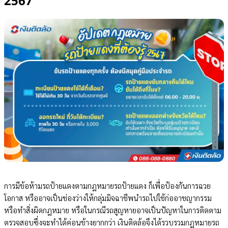
2567
การมีข้อห้ามรถป้ายแดงตามกฎหมายรถป้ายแดง ก็เพื่อป้องกันการฉวย
โอกาส หรืออาจเป็นช่องว่างให้กลุ่มมิจฉาชีพนำรถไปใช้ก่ออาชญากรรม
หรือทำสิ่งผิดกฎหมาย หรือในกรณีรถสูญหายอาจเป็นปัญหาในการติดตาม
ตรวจสอบซึ่งจะทำได้ค่อนข้างยากกว่า เงินติดล้อจึงได้รวบรวมกฎหมายรถ