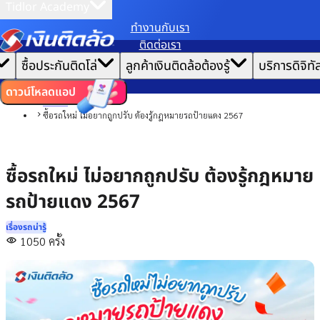
Tidlor Academy
ทํางานกับเรา
เราขอเก็บข้อมูลตาม
นโยบายการใช้คุกกี้
เพื่อมอบประสบการณ์การใช้งานเว็บไซต์ที่ดีที่สุดให้
ติดต่อเรา
คุณ
|
หน้าแรก
ซื้อประกันติดโล่
ลูกค้าเงินติดล้อต้องรู้
บริการดิจิทั
ตั้งค่าคุกกี้
ยอมรับคุกกี้ทั้งหมด
บทความ
เรื่องรถน่ารู้
ดาวน์โหลดแอป
รถยนต์
ซื้อรถใหม่ ไม่อยากถูกปรับ ต้องรู้กฎหมายรถป้ายแดง 2567
ซื้อรถใหม่ ไม่อยากถูกปรับ ต้องรู้กฎหมาย
รถป้ายแดง 2567
เรื่องรถน่ารู้
1050
ครั้ง