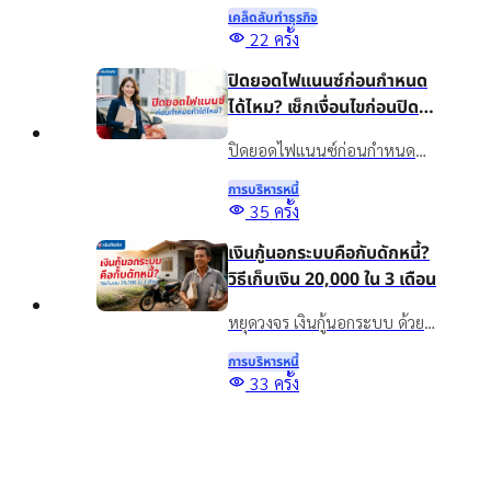
แนะนำวิธีวางแผนเงินทุน เลือก
เคล็ดลับทําธุรกิจ
สินเชื่อให้เหมาะกับธุรกิจ พร้อม
22
ครั้ง
รู้จักสินเชื่อเงินติดล้อเพื่อเพิ่ม
ปิดยอดไฟแนนซ์ก่อนกำหนด
สภาพคล่องอย่างเหมาะสม
ได้ไหม? เช็กเงื่อนไขก่อนปิด
บัญชี
ปิดยอดไฟแนนซ์ก่อนกำหนด
ทำได้ไหม? รวมข้อดี ข้อควรเช็ก
การบริหารหนี้
และทางเลือกจัดการภาระรถยนต์
35
ครั้ง
กับเงินติดล้อ ให้เหมาะกับ
เงินกู้นอกระบบคือกับดักหนี้?
สถานการณ์ปัจจุบัน
วิธีเก็บเงิน 20,000 ใน 3 เดือน
หยุดวงจร เงินกู้นอกระบบ ด้วย
วิธีออมเงิน เผยเทคนิคเก็บเงิน
การบริหารหนี้
20,000 ใน 3 เดือน แม้รายได้ไม่
Top
33
ครั้ง
แน่นอน พร้อมทางออกแก้หนี้
5 สินเชื่อเพื่อการศึกษา กู้เงิน
อย่างยั่งยืนด้วยสินเชื่อทะเบียน
เพื่อเรียน จ่ายค่าเทอม มีช่อง
รถ
ทางไหนบ้าง?