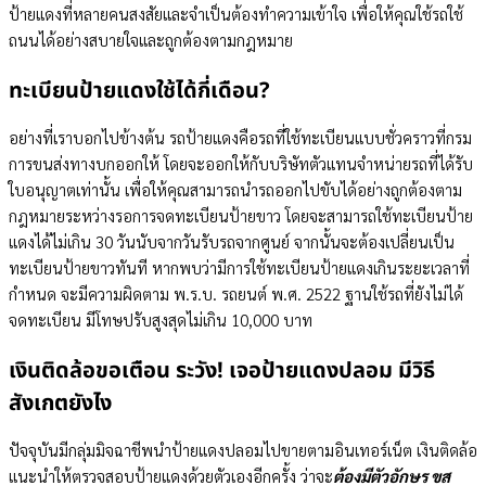
ป้ายแดงที่หลายคนสงสัยและจำเป็นต้องทำความเข้าใจ เพื่อให้คุณใช้รถใช้
ถนนได้อย่างสบายใจและถูกต้องตามกฎหมาย
ทะเบียนป้ายแดงใช้ได้กี่เดือน?
อย่างที่เราบอกไปข้างต้น รถป้ายแดงคือรถที่ใช้ทะเบียนแบบชั่วคราวที่กรม
การขนส่งทางบกออกให้ โดยจะออกให้กับบริษัทตัวแทนจำหน่ายรถที่ได้รับ
ใบอนุญาตเท่านั้น เพื่อให้คุณสามารถนำรถออกไปขับได้อย่างถูกต้องตาม
กฎหมายระหว่างรอการจดทะเบียนป้ายขาว โดยจะสามารถใช้ทะเบียนป้าย
แดงได้ไม่เกิน 30 วันนับจากวันรับรถจากศูนย์ จากนั้นจะต้องเปลี่ยนเป็น
ทะเบียนป้ายขาวทันที หากพบว่ามีการใช้ทะเบียนป้ายแดงเกินระยะเวลาที่
กำหนด จะมีความผิดตาม พ.ร.บ. รถยนต์ พ.ศ. 2522 ฐานใช้รถที่ยังไม่ได้
จดทะเบียน มีโทษปรับสูงสุดไม่เกิน 10,000 บาท
เงินติดล้อขอเตือน ระวัง! เจอป้ายแดงปลอม มีวิธี
สังเกตยังไง
ปัจจุบันมีกลุ่มมิจฉาชีพนำป้ายแดงปลอมไปขายตามอินเทอร์เน็ต เงินติดล้อ
แนะนำให้ตรวจสอบป้ายแดงด้วยตัวเองอีกครั้ง ว่าจะ
ต้องมีตัวอักษร ขส