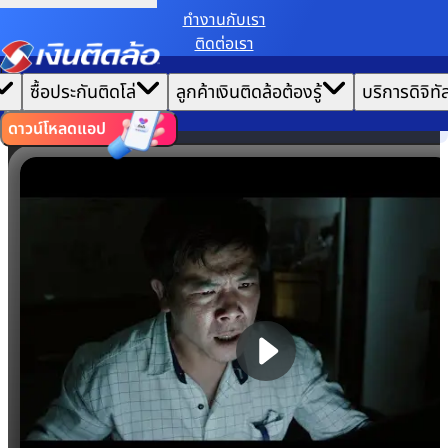
ทํางานกับเรา
ติดต่อเรา
เราขอเก็บข้อมูลตาม
นโยบายการใช้คุกกี้
เพื่อมอบประสบการณ์การใช้งานเว็บไซต์ที่ดีที่สุดให้
|
คุณ
หน้าแรก
ซื้อประกันติดโล่
ลูกค้าเงินติดล้อต้องรู้
บริการดิจิทั
ตั้งค่าคุกกี้
ยอมรับคุกกี้ทั้งหมด
เกี่ยวกับเรา
ไทย
EN
รวมวิดีโอเงินติดล้อ
ดาวน์โหลดแอป