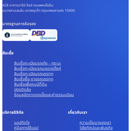
428 อาคารอารีย์ ฮิลล์ ถนนพหลโยธิน
แขวงสามเสนใน เขตพญาไท กรุงเทพมหานคร 10400
มาตรฐานการรับรอง
สินเชื่อ
สินเชื่อทะเบียนรถเก๋ง - กระบะ
สินเชื่อทะเบียนรถมอเตอร์ไซค์
สินเชื่อทะเบียนรถบรรทุก
สินเชื่อซื้อ-ขายรถบรรทุก
สินเชื่อเพื่อคนมีที่ดิน
บัตรติดล้อ
ข้อมูลอัตราดอกเบี้ยและค่าธรรมเนียม
บริการดิจิทัล
เกี่ยวกับเรา
แอปติดใจ
ความเป็นมาของเรา
คู่มือการใช้แอป
วิสัยทัศน์และพันธกิจ