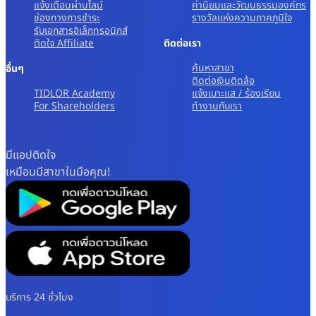
แจ้งเตือนผ่านไลน์
ค่านิยมและวัฒนธรรมองค์กร
ช่องทางการชำระ
รางวัลแห่งความภาคภูมิใจ
รับเอกสารอิเล็กทรอนิกส์
ติดใจ Affiliate
ติดต่อเรา
ค้นหาสาขา
อื่นๆ
ติดต่อเงินติดล้อ
TIDLOR Academy
แจ้งเบาะแส / ร้องเรียน
For Shareholders
ทํางานกับเรา
มีแอปติดใจ
เหมือนมีสาขาในมือคุณ!
บริการ 24 ชั่วโมง