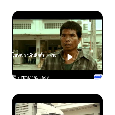
โฆษณา "เงินติดล้อ" - ง่าย
7 พฤษภาคม 2569
สินเชื่อ